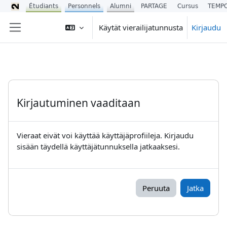
Étudiants
Personnels
Alumni
PARTAGE
Cursus
TEMP
Siirry pääsisältöön
Käytät vierailijatunnusta
Kirjaudu
Sivupaneeli
Kirjautuminen vaaditaan
Vieraat eivät voi käyttää käyttäjäprofiileja. Kirjaudu
sisään täydellä käyttäjätunnuksella jatkaaksesi.
Peruuta
Jatka