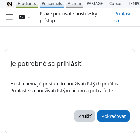
Étudiants
Personnels
Alumni
PARTAGE
Cursus
TEMP
Preskočiť na hlavný obsah
Práve používate hosťovský
Prihlásiť
prístup
sa
Bočný panel
Je potrebné sa prihlásiť
Hostia nemajú prístup do používateľských profilov.
Prihláste sa používateľským účtom a pokračujte.
Zrušiť
Pokračovať