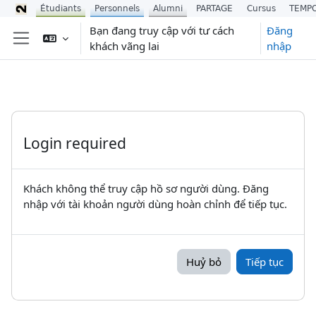
Étudiants
Personnels
Alumni
PARTAGE
Cursus
TEMP
Chuyển tới nội dung chính
Bạn đang truy cập với tư cách
Đăng
khách vãng lai
nhập
Bảng điều khiển cạnh
Login required
Khách không thể truy cập hồ sơ người dùng. Đăng
nhập với tài khoản người dùng hoàn chỉnh để tiếp tục.
Huỷ bỏ
Tiếp tục