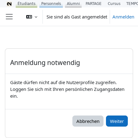
Étudiants
Personnels
Alumni
PARTAGE
Cursus
TEMP
Zum Hauptinhalt
Sie sind als Gast angemeldet
Anmelden
Website-Übersicht
Anmeldung notwendig
Gäste dürfen nicht auf die Nutzerprofile zugreifen.
Loggen Sie sich mit Ihren persönlichen Zugangsdaten
ein.
Abbrechen
Weiter