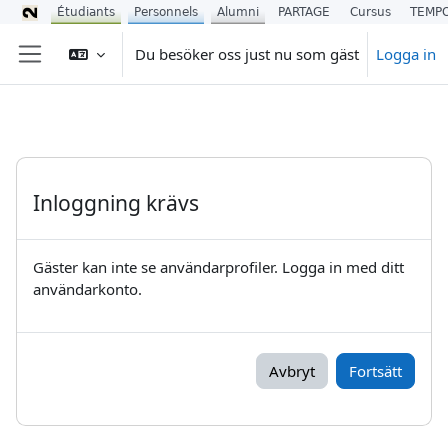
Étudiants
Personnels
Alumni
PARTAGE
Cursus
TEMP
Gå direkt till huvudinnehåll
Du besöker oss just nu som gäst
Logga in
Sidopanel
Inloggning krävs
Gäster kan inte se användarprofiler. Logga in med ditt
användarkonto.
Avbryt
Fortsätt