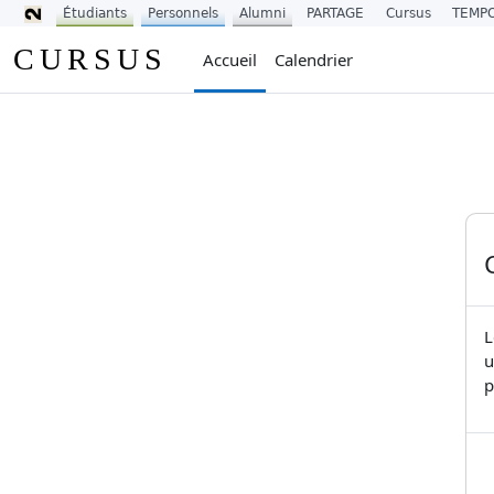
Étudiants
Personnels
Alumni
PARTAGE
Cursus
TEMP
Passer au contenu principal
CURSUS
Accueil
Calendrier
L
u
p