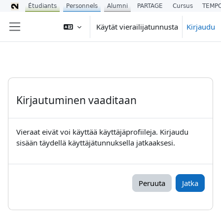
Étudiants
Personnels
Alumni
PARTAGE
Cursus
TEMP
Siirry pääsisältöön
Käytät vierailijatunnusta
Kirjaudu
Sivupaneeli
Kirjautuminen vaaditaan
Vieraat eivät voi käyttää käyttäjäprofiileja. Kirjaudu
sisään täydellä käyttäjätunnuksella jatkaaksesi.
Peruuta
Jatka