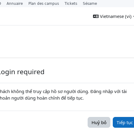
O
Annuaire
Plan des campus
Tickets
Sésame
Vietnamese ‎(vi)‎
Login required
hách không thể truy cập hồ sơ người dùng. Đăng nhập với tài
hoản người dùng hoàn chỉnh để tiếp tục.
Huỷ bỏ
Tiếp tục