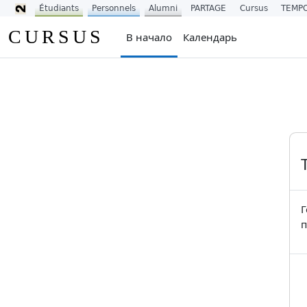
Étudiants
Personnels
Alumni
PARTAGE
Cursus
TEMP
Перейти к основному содержанию
CURSUS
В начало
Календарь
Г
п