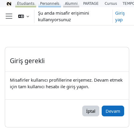
Étudiants
Personnels
Alumni
PARTAGE
Cursus
TEMP
Ana içeriğe git
Şu anda misafir erişimini
Giriş
kullanıyorsunuz
yap
Yan panel
Giriş gerekli
Misafirler kullanıcı profillerine erişemez. Devam etmek
için tam kullanıcı hesabı ile giriş yapın.
İptal
Devam