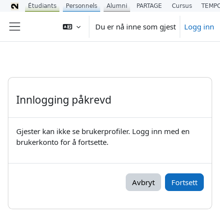
Étudiants
Personnels
Alumni
PARTAGE
Cursus
TEMP
Gå til hovedinnhold
Du er nå inne som gjest
Logg inn
Sidepanel
Innlogging påkrevd
Gjester kan ikke se brukerprofiler. Logg inn med en
brukerkonto for å fortsette.
Avbryt
Fortsett