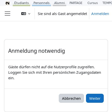
Étudiants
Personnels
Alumni
PARTAGE
Cursus
TEMP
Zum Hauptinhalt
Sie sind als Gast angemeldet
Anmelden
Website-Übersicht
Anmeldung notwendig
Gäste dürfen nicht auf die Nutzerprofile zugreifen.
Loggen Sie sich mit Ihren persönlichen Zugangsdaten
ein.
Abbrechen
Weiter