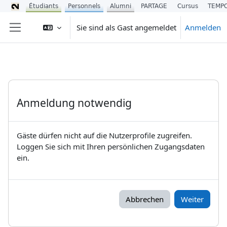
Étudiants
Personnels
Alumni
PARTAGE
Cursus
TEMP
Zum Hauptinhalt
Sie sind als Gast angemeldet
Anmelden
Website-Übersicht
Anmeldung notwendig
Gäste dürfen nicht auf die Nutzerprofile zugreifen.
Loggen Sie sich mit Ihren persönlichen Zugangsdaten
ein.
Abbrechen
Weiter