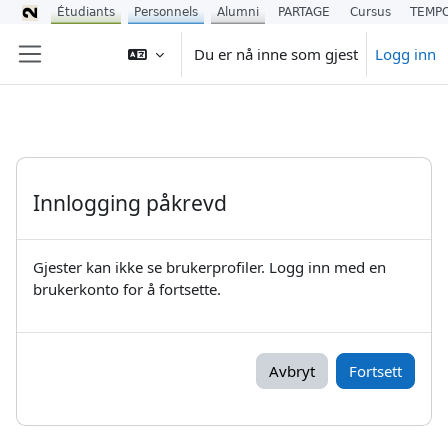
Étudiants
Personnels
Alumni
PARTAGE
Cursus
TEMP
Gå til hovedinnhold
Du er nå inne som gjest
Logg inn
Sidepanel
Innlogging påkrevd
Gjester kan ikke se brukerprofiler. Logg inn med en
brukerkonto for å fortsette.
Avbryt
Fortsett