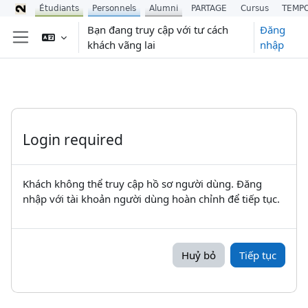
Étudiants
Personnels
Alumni
PARTAGE
Cursus
TEMP
Chuyển tới nội dung chính
Bạn đang truy cập với tư cách
Đăng
khách vãng lai
nhập
Bảng điều khiển cạnh
Login required
Khách không thể truy cập hồ sơ người dùng. Đăng
nhập với tài khoản người dùng hoàn chỉnh để tiếp tục.
Huỷ bỏ
Tiếp tục