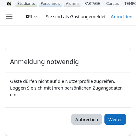
Étudiants
Personnels
Alumni
PARTAGE
Cursus
TEMP
Zum Hauptinhalt
Sie sind als Gast angemeldet
Anmelden
Website-Übersicht
Anmeldung notwendig
Gäste dürfen nicht auf die Nutzerprofile zugreifen.
Loggen Sie sich mit Ihren persönlichen Zugangsdaten
ein.
Abbrechen
Weiter