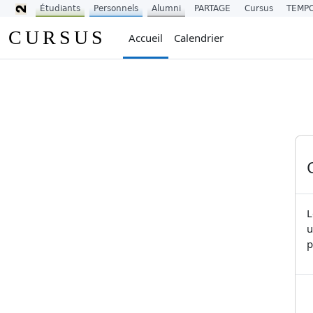
Étudiants
Personnels
Alumni
PARTAGE
Cursus
TEMP
Passer au contenu principal
CURSUS
Accueil
Calendrier
L
u
p