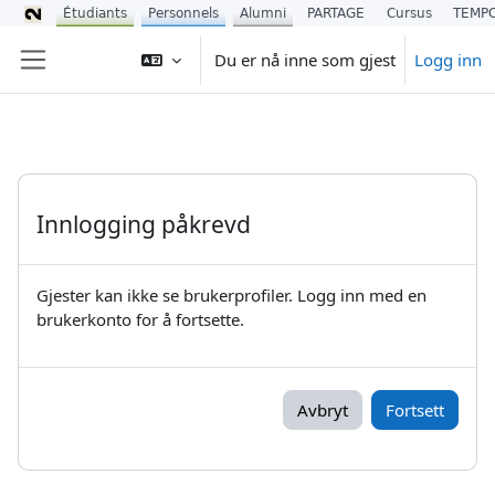
Étudiants
Personnels
Alumni
PARTAGE
Cursus
TEMP
Gå til hovedinnhold
Du er nå inne som gjest
Logg inn
Sidepanel
Innlogging påkrevd
Gjester kan ikke se brukerprofiler. Logg inn med en
brukerkonto for å fortsette.
Avbryt
Fortsett