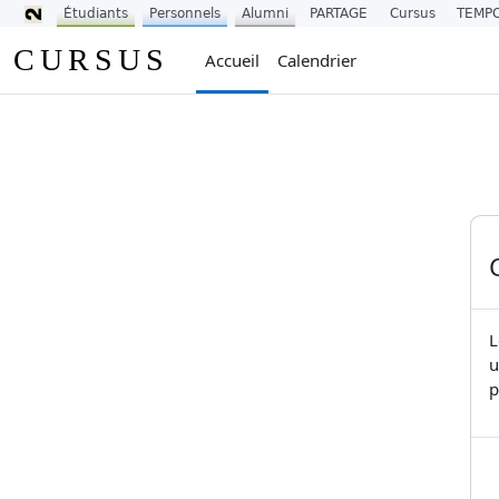
Étudiants
Personnels
Alumni
PARTAGE
Cursus
TEMP
Passer au contenu principal
CURSUS
Accueil
Calendrier
L
u
p