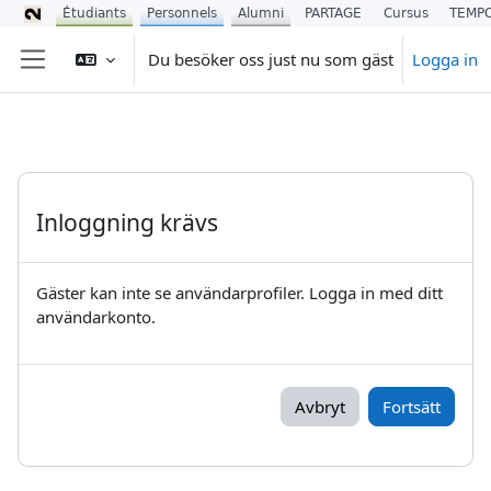
Étudiants
Personnels
Alumni
PARTAGE
Cursus
TEMP
Gå direkt till huvudinnehåll
Du besöker oss just nu som gäst
Logga in
Sidopanel
Inloggning krävs
Gäster kan inte se användarprofiler. Logga in med ditt
användarkonto.
Avbryt
Fortsätt