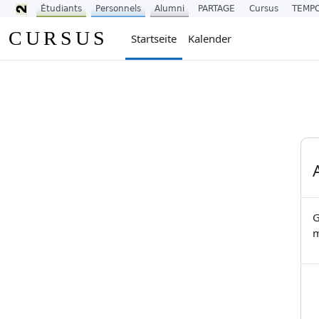
Étudiants
Personnels
Alumni
PARTAGE
Cursus
TEMP
Zum Hauptinhalt
CURSUS
Startseite
Kalender
G
m