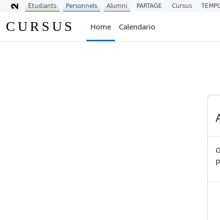
Étudiants
Personnels
Alumni
PARTAGE
Cursus
TEMP
Vai al contenuto principale
CURSUS
Home
Calendario
G
p