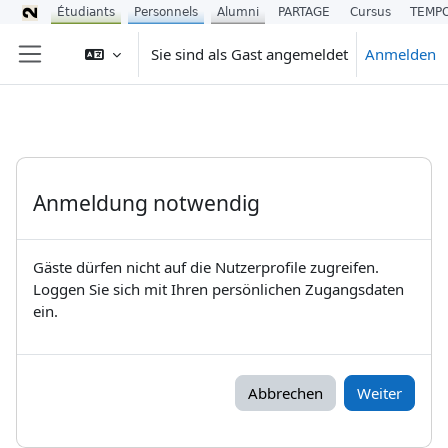
Étudiants
Personnels
Alumni
PARTAGE
Cursus
TEMP
Zum Hauptinhalt
Sie sind als Gast angemeldet
Anmelden
Website-Übersicht
Anmeldung notwendig
Gäste dürfen nicht auf die Nutzerprofile zugreifen.
Loggen Sie sich mit Ihren persönlichen Zugangsdaten
ein.
Abbrechen
Weiter