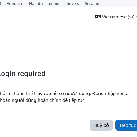
O
Annuaire
Plan des campus
Tickets
Sésame
Vietnamese ‎(vi)‎
Login required
hách không thể truy cập hồ sơ người dùng. Đăng nhập với tài
hoản người dùng hoàn chỉnh để tiếp tục.
Huỷ bỏ
Tiếp tục