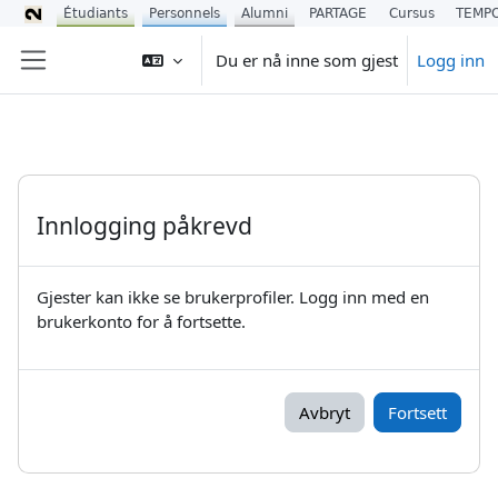
Étudiants
Personnels
Alumni
PARTAGE
Cursus
TEMP
Gå til hovedinnhold
Du er nå inne som gjest
Logg inn
Sidepanel
Innlogging påkrevd
Gjester kan ikke se brukerprofiler. Logg inn med en
brukerkonto for å fortsette.
Avbryt
Fortsett