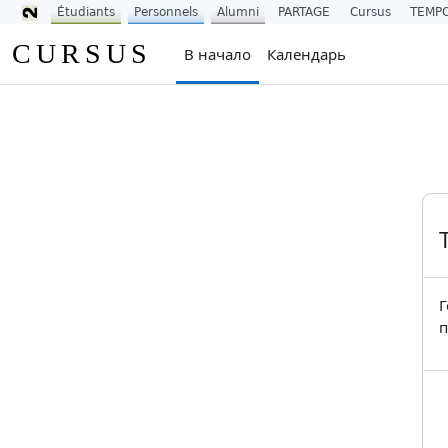
Étudiants
Personnels
Alumni
PARTAGE
Cursus
TEMP
Перейти к основному содержанию
CURSUS
В начало
Календарь
Г
п