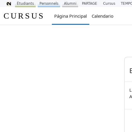
Étudiants
Personnels
Alumni
PARTAGE
Cursus
TEMP
Salta al contenido principal
CURSUS
Página Principal
Calendario
L
A