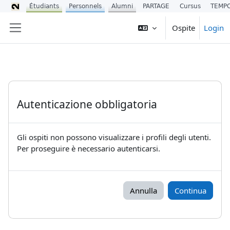
Étudiants
Personnels
Alumni
PARTAGE
Cursus
TEMP
Vai al contenuto principale
Ospite
Login
Pannello laterale
Autenticazione obbligatoria
Gli ospiti non possono visualizzare i profili degli utenti.
Per proseguire è necessario autenticarsi.
Annulla
Continua