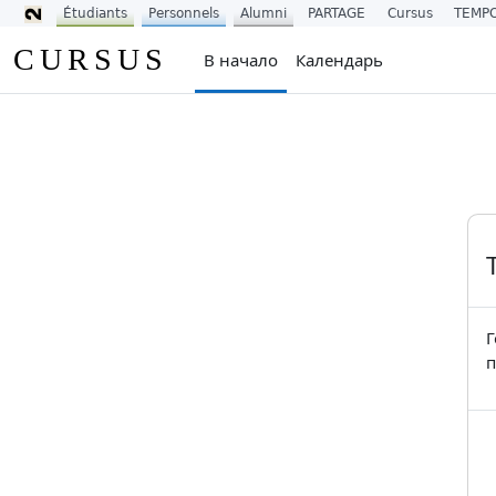
Étudiants
Personnels
Alumni
PARTAGE
Cursus
TEMP
Перейти к основному содержанию
CURSUS
В начало
Календарь
Г
п