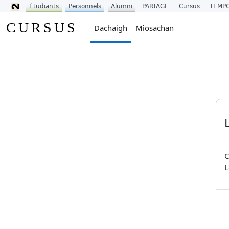
Étudiants
Personnels
Alumni
PARTAGE
Cursus
TEMP
Leum air adhart chun phrìomh shusbaint
CURSUS
Dachaigh
Mìosachan
C
L