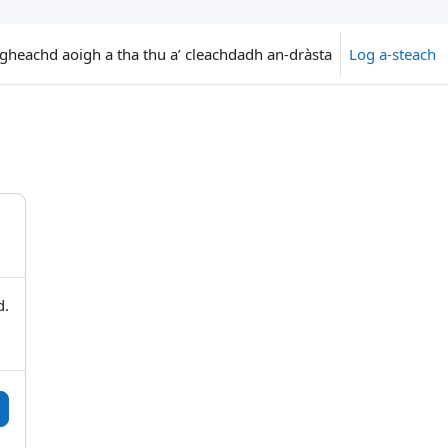
uigheachd aoigh a tha thu a’ cleachdadh an-dràsta
Log a-steach
d.