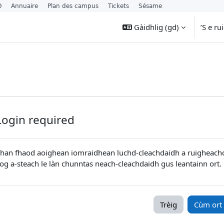
O
Annuaire
Plan des campus
Tickets
Sésame
Gàidhlig ‎(gd)‎
’S e r
Login required
han fhaod aoighean iomraidhean luchd-cleachdaidh a ruigheach
og a-steach le làn chunntas neach-cleachdaidh gus leantainn ort.
Trèig
Cùm ort