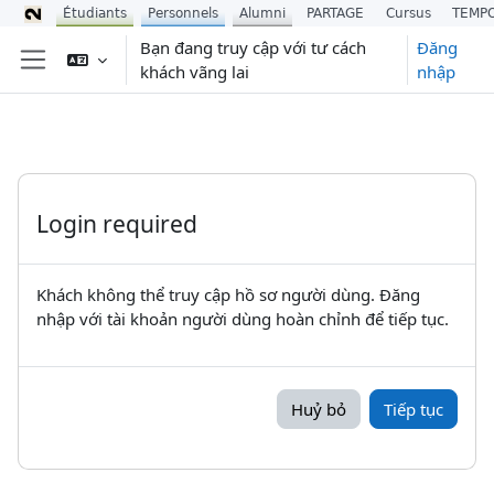
Étudiants
Personnels
Alumni
PARTAGE
Cursus
TEMP
Chuyển tới nội dung chính
Bạn đang truy cập với tư cách
Đăng
khách vãng lai
nhập
Bảng điều khiển cạnh
Login required
Khách không thể truy cập hồ sơ người dùng. Đăng
nhập với tài khoản người dùng hoàn chỉnh để tiếp tục.
Huỷ bỏ
Tiếp tục