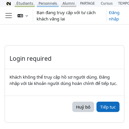
Étudiants
Personnels
Alumni
PARTAGE
Cursus
TEMP
Chuyển tới nội dung chính
Bạn đang truy cập với tư cách
Đăng
khách vãng lai
nhập
Bảng điều khiển cạnh
Login required
Khách không thể truy cập hồ sơ người dùng. Đăng
nhập với tài khoản người dùng hoàn chỉnh để tiếp tục.
Huỷ bỏ
Tiếp tục