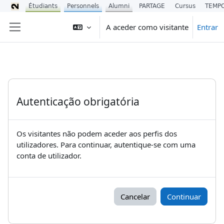
Étudiants
Personnels
Alumni
PARTAGE
Cursus
TEMP
Ir para o conteúdo principal
A aceder como visitante
Entrar
Painel lateral
Autenticação obrigatória
Os visitantes não podem aceder aos perfis dos
utilizadores. Para continuar, autentique-se com uma
conta de utilizador.
Cancelar
Continuar