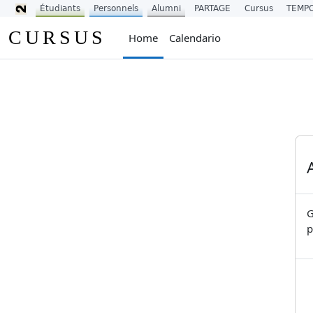
Étudiants
Personnels
Alumni
PARTAGE
Cursus
TEMP
Vai al contenuto principale
CURSUS
Home
Calendario
G
p