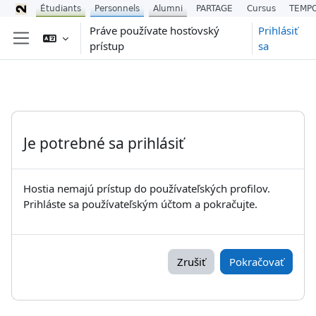
Étudiants
Personnels
Alumni
PARTAGE
Cursus
TEMP
Preskočiť na hlavný obsah
Práve používate hosťovský
Prihlásiť
prístup
sa
Bočný panel
Je potrebné sa prihlásiť
Hostia nemajú prístup do používateľských profilov.
Prihláste sa používateľským účtom a pokračujte.
Zrušiť
Pokračovať