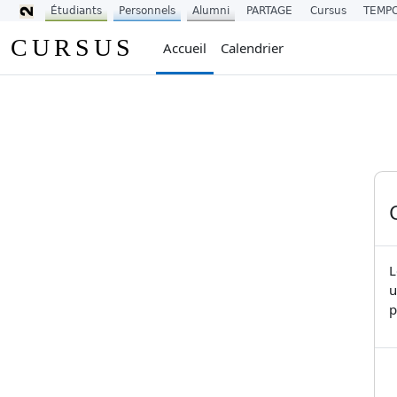
Étudiants
Personnels
Alumni
PARTAGE
Cursus
TEMP
Passer au contenu principal
CURSUS
Accueil
Calendrier
L
u
p