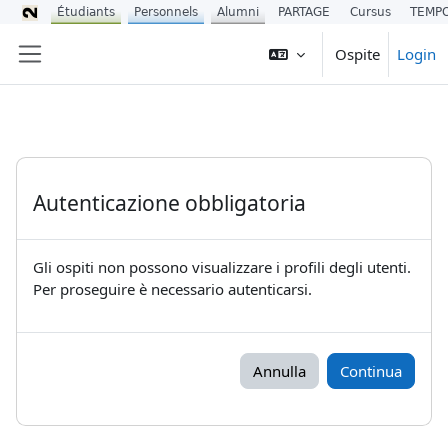
Étudiants
Personnels
Alumni
PARTAGE
Cursus
TEMP
Vai al contenuto principale
Ospite
Login
Pannello laterale
Autenticazione obbligatoria
Gli ospiti non possono visualizzare i profili degli utenti.
Per proseguire è necessario autenticarsi.
Annulla
Continua