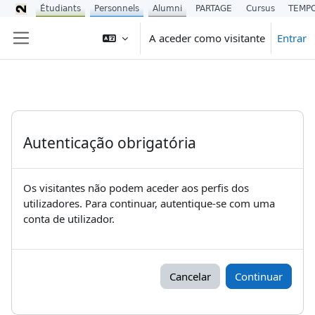
Étudiants
Personnels
Alumni
PARTAGE
Cursus
TEMP
Ir para o conteúdo principal
A aceder como visitante
Entrar
Painel lateral
Autenticação obrigatória
Os visitantes não podem aceder aos perfis dos
utilizadores. Para continuar, autentique-se com uma
conta de utilizador.
Cancelar
Continuar