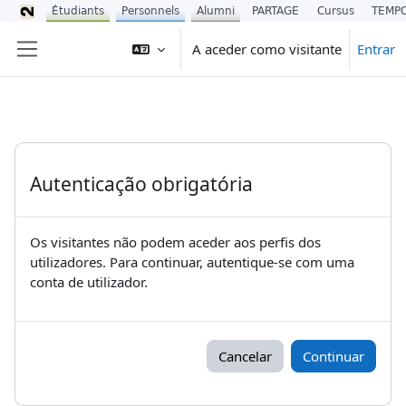
Étudiants
Personnels
Alumni
PARTAGE
Cursus
TEMP
Ir para o conteúdo principal
A aceder como visitante
Entrar
Painel lateral
Autenticação obrigatória
Os visitantes não podem aceder aos perfis dos
utilizadores. Para continuar, autentique-se com uma
conta de utilizador.
Cancelar
Continuar