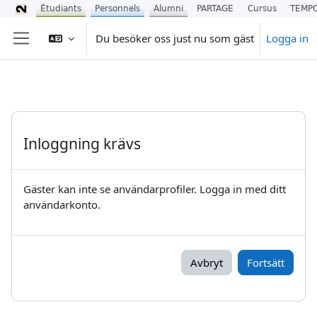
Étudiants
Personnels
Alumni
PARTAGE
Cursus
TEMP
Gå direkt till huvudinnehåll
Du besöker oss just nu som gäst
Logga in
Sidopanel
Inloggning krävs
Gäster kan inte se användarprofiler. Logga in med ditt
användarkonto.
Avbryt
Fortsätt