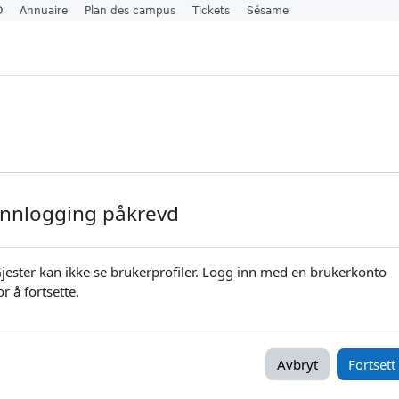
O
Annuaire
Plan des campus
Tickets
Sésame
Innlogging påkrevd
jester kan ikke se brukerprofiler. Logg inn med en brukerkonto
or å fortsette.
Avbryt
Fortsett