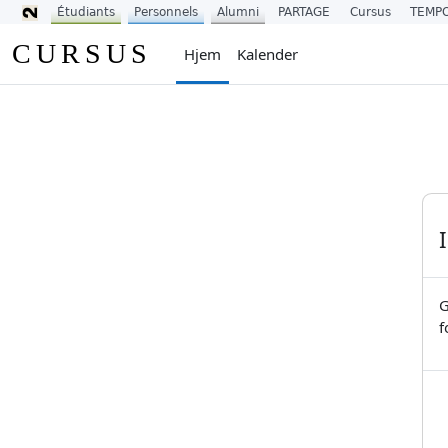
Étudiants
Personnels
Alumni
PARTAGE
Cursus
TEMP
Gå til hovedinnhold
CURSUS
Hjem
Kalender
G
f