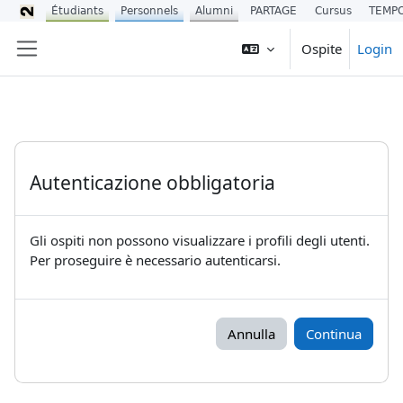
Étudiants
Personnels
Alumni
PARTAGE
Cursus
TEMP
Vai al contenuto principale
Ospite
Login
Pannello laterale
Autenticazione obbligatoria
Gli ospiti non possono visualizzare i profili degli utenti.
Per proseguire è necessario autenticarsi.
Annulla
Continua