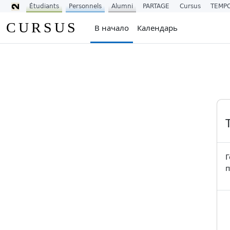
Étudiants
Personnels
Alumni
PARTAGE
Cursus
TEMP
Перейти к основному содержанию
CURSUS
В начало
Календарь
Г
п