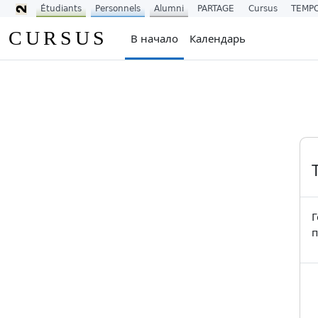
Étudiants
Personnels
Alumni
PARTAGE
Cursus
TEMP
Перейти к основному содержанию
CURSUS
В начало
Календарь
Г
п