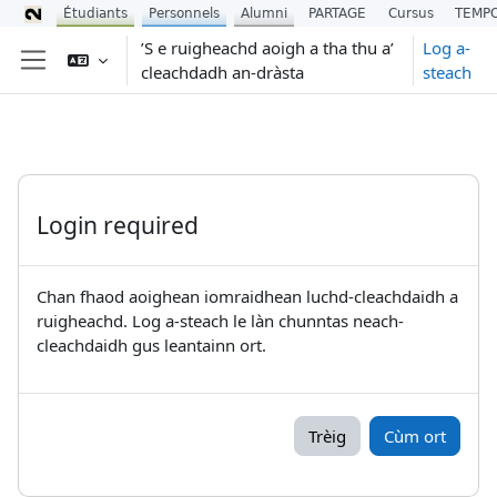
Étudiants
Personnels
Alumni
PARTAGE
Cursus
TEMP
Leum air adhart chun phrìomh shusbaint
’S e ruigheachd aoigh a tha thu a’
Log a-
cleachdadh an-dràsta
steach
Pannal taoibh
Login required
Chan fhaod aoighean iomraidhean luchd-cleachdaidh a
ruigheachd. Log a-steach le làn chunntas neach-
cleachdaidh gus leantainn ort.
Trèig
Cùm ort