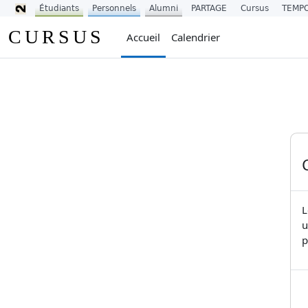
Étudiants
Personnels
Alumni
PARTAGE
Cursus
TEMP
Passer au contenu principal
CURSUS
Accueil
Calendrier
L
u
p