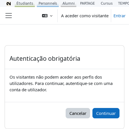
Étudiants
Personnels
Alumni
PARTAGE
Cursus
TEMP
Ir para o conteúdo principal
A aceder como visitante
Entrar
Painel lateral
Autenticação obrigatória
Os visitantes não podem aceder aos perfis dos
utilizadores. Para continuar, autentique-se com uma
conta de utilizador.
Cancelar
Continuar