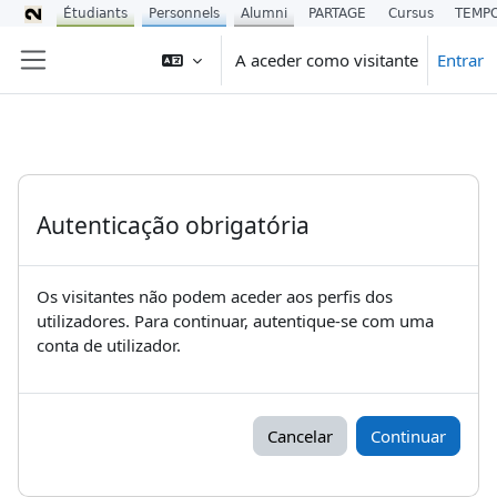
Étudiants
Personnels
Alumni
PARTAGE
Cursus
TEMP
Ir para o conteúdo principal
A aceder como visitante
Entrar
Painel lateral
Autenticação obrigatória
Os visitantes não podem aceder aos perfis dos
utilizadores. Para continuar, autentique-se com uma
conta de utilizador.
Cancelar
Continuar