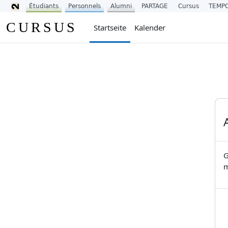
Étudiants
Personnels
Alumni
PARTAGE
Cursus
TEMP
Zum Hauptinhalt
CURSUS
Startseite
Kalender
G
m