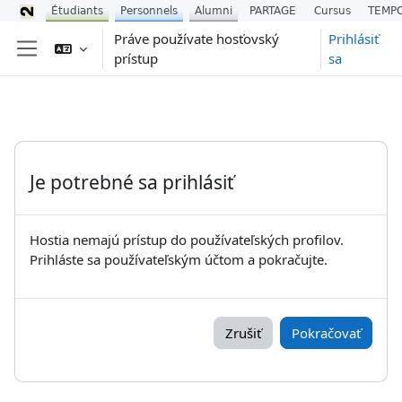
Étudiants
Personnels
Alumni
PARTAGE
Cursus
TEMP
Preskočiť na hlavný obsah
Práve používate hosťovský
Prihlásiť
prístup
sa
Bočný panel
Je potrebné sa prihlásiť
Hostia nemajú prístup do používateľských profilov.
Prihláste sa používateľským účtom a pokračujte.
Zrušiť
Pokračovať